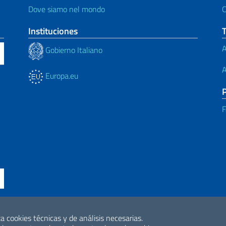
Dove siamo nel mondo
C
Instituciones
A
Gobierno Italiano
A
Europa.eu
F
ne di accessibilità
a cookies técnicas y de análisis necesarias.
2026 Derechos de 