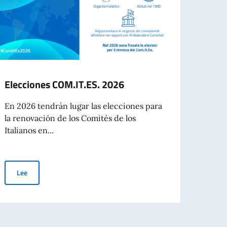
Elecciones COM.IT.ES. 2026
Dipl
Insti
En 2026 tendrán lugar las elecciones para
itali
la renovación de los Comités de los
Italianos en...
La Di
Instit
Argent
Elecciones COM.IT.ES. 2026
Lee
Le
A DE LA CIE EMITIDAS EN FAVOR DE CIUDADANOS SEPTUAGENARIOS