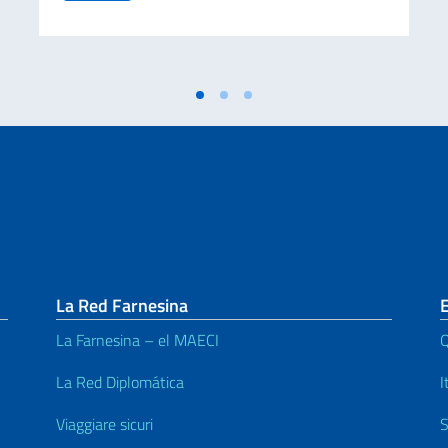
La Red Farnesina
La Farnesina – el MAECI
Q
La Red Diplomática
I
Viaggiare sicuri
S