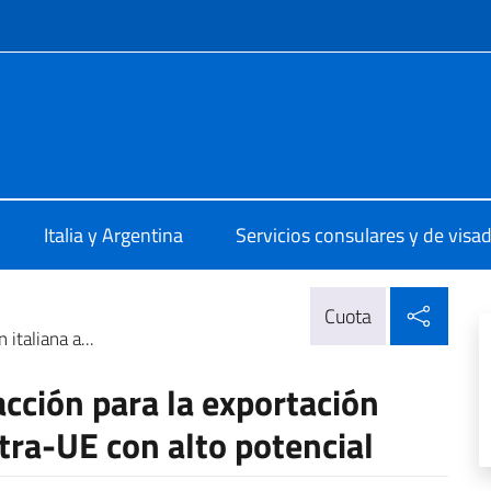
 redes sociales y menú
le d'Italia Mendoza
Italia y Argentina
Servicios consulares y de visa
Compa
Cuota
italiana a...
acción para la exportación
tra-UE con alto potencial