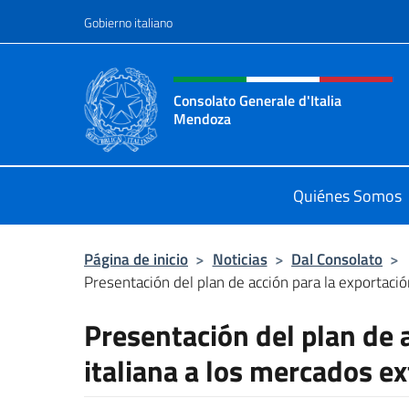
Saltar al contenido
Gobierno italiano
Encabezado del sitio web,
Consolato Generale d'Italia
Mendoza
Sito Ufficiale del Consolato Genera
Quiénes Somos
Página de inicio
>
Noticias
>
Dal Consolato
>
Presentación del plan de acción para la exportación 
Presentación del plan de 
italiana a los mercados ex