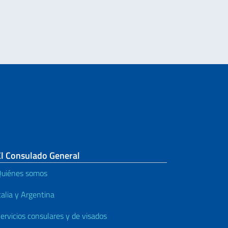
El Consulado General
uiénes somos
talia y Argentina
ervicios consulares y de visados