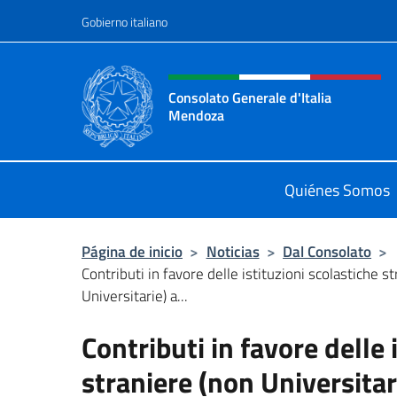
Saltar al contenido
Gobierno italiano
Encabezado del sitio web,
Consolato Generale d'Italia
Mendoza
Sito Ufficiale del Consolato Genera
Quiénes Somos
Página de inicio
>
Noticias
>
Dal Consolato
>
Contributi in favore delle istituzioni scolastiche s
Universitarie) a...
Contributi in favore delle 
straniere (non Universitar