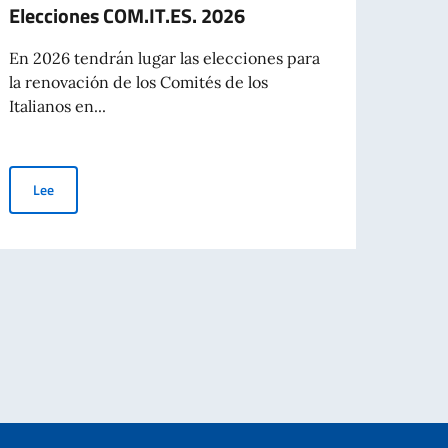
Elecciones COM.IT.ES. 2026
Dipl
Insti
En 2026 tendrán lugar las elecciones para
itali
la renovación de los Comités de los
Italianos en...
La Di
Instit
Argent
Elecciones COM.IT.ES. 2026
Lee
Le
A DE LA CIE EMITIDAS EN FAVOR DE CIUDADANOS SEPTUAGENARIOS