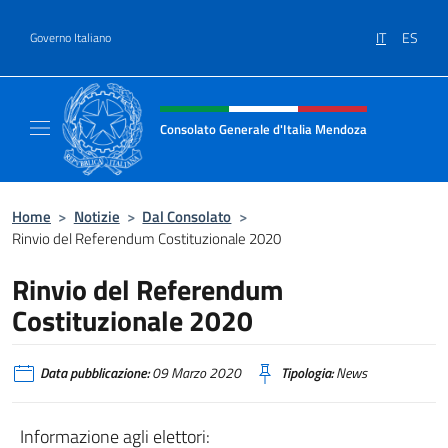
Salta al contenuto
IT
ES
Governo Italiano
Intestazione sito, social e menù
Consolato Generale d'Italia Mendoza
Sito Ufficiale del Consolato Generale d'Ita
Home
>
Notizie
>
Dal Consolato
>
Rinvio del Referendum Costituzionale 2020
Rinvio del Referendum
Costituzionale 2020
Data pubblicazione:
09 Marzo 2020
Tipologia:
News
Informazione agli elettori: