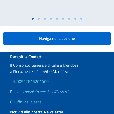
Naviga nella sezione
Sezione footer
Recapiti e Contatti
Il Consolato Generale d’Italia a Mendoza
a Necochea 712 – 5500 Mendoza
Tel.
00542615201400
E-mail:
consolato.mendoza@esteri.it
Gli uffici della sede
Iscriviti alla nostra Newsletter