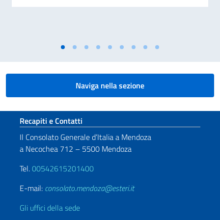
Naviga nella sezione
Sezione footer
Recapiti e Contatti
Il Consolato Generale d’Italia a Mendoza
a Necochea 712 – 5500 Mendoza
Tel.
00542615201400
E-mail:
consolato.mendoza@esteri.it
Gli uffici della sede