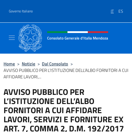
Salta al contenuto
IT
ES
Governo Italiano
Intestazione sito, social e menù
Consolato Generale d'Italia Mendoza
Sito Ufficiale del Consolato Generale d'Ita
Home
>
Notizie
>
Dal Consolato
>
AVVISO PUBBLICO PER L’ISTITUZIONE DELL’ALBO FORNITORI A CUI
AFFIDARE LAVORI,...
AVVISO PUBBLICO PER
L’ISTITUZIONE DELL’ALBO
FORNITORI A CUI AFFIDARE
LAVORI, SERVIZI E FORNITURE EX
ART. 7, COMMA 2, D.M. 192/2017